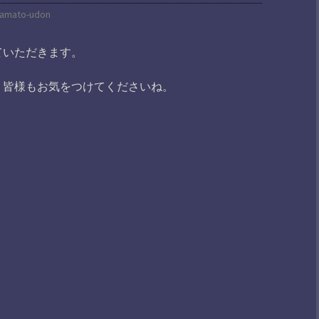
amato-udon
ていただきます。
。皆様もお気をつけてくださいね。