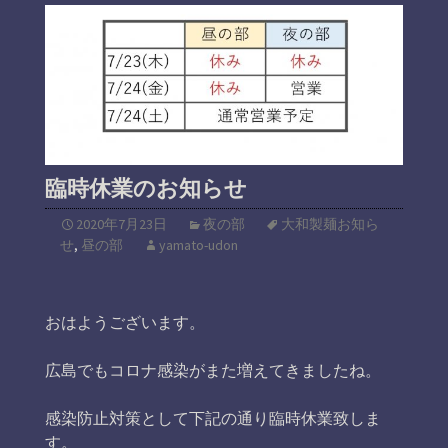
臨時休業のお知らせ
2020年7月23日
夜の部
大和製麺お知ら
せ
,
昼の部
yamato-udon
おはようございます。
広島でもコロナ感染がまた増えてきましたね。
感染防止対策として下記の通り臨時休業致しま
す。