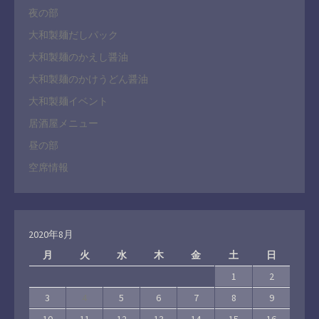
夜の部
大和製麺だしパック
大和製麺のかえし醤油
大和製麺のかけうどん醤油
大和製麺イベント
居酒屋メニュー
昼の部
空席情報
2020年8月
月
火
水
木
金
土
日
1
2
3
4
5
6
7
8
9