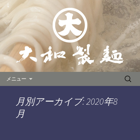
広島の新熟成うどんが自慢の「大和製
麺」は広島駅南口から徒歩３分のエキ
広島駅から徒歩３分!本格うど
ニシにございます。つるつる、もちも
んをセルフでご提供。「大和製
ちの熟成うどんとこだわりの黄金ダシ
麺」の公式ブログ
が自慢です。気軽に食べれるセルフス
タイルで学生さんからサラリーマンま
で大人気！季節のうどんもお見逃しな
く！
コンテンツへ移動
検
メニュー
索:
月別アーカイブ: 2020年8
月