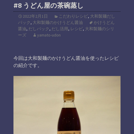
#8 うどん屋の茶碗蒸し
2022年2月1日
こだわりレシピ
,
大和製麺だし
パック
,
大和製麺のかけうどん醤油
かけうどん
醤油
,
だしパック
,
だし活用
,
レシピ
,
大和製麺のシリ
ーズ
yamato-udon
今回は大和製麺のかけうどん醤油を使ったレシピ
の紹介です。