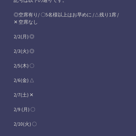
記号は以下の通りです。
◎空席有り/ 〇5名様以上はお早めに /△残り1席 /
‪✕‬ 空席なし
2/2(月) ◎
2/3(火) ◎
2/5(木) 〇
2/6(金) △
2/7(土) ‪✕
2/9 (月) 〇
2/10(火) 〇