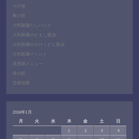
その他
夜の部
大和製麺だしパック
大和製麺のかえし醤油
大和製麺のかけうどん醤油
大和製麺イベント
居酒屋メニュー
昼の部
空席情報
2026年1月
月
火
水
木
金
土
日
1
2
3
4