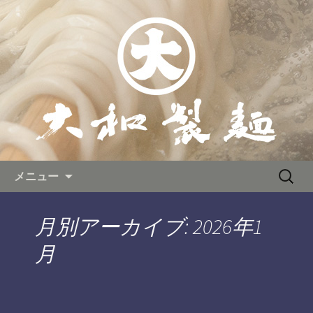
広島の新熟成うどんが自慢の「大和製
麺」は広島駅南口から徒歩３分のエキ
広島駅から徒歩３分!本格うど
ニシにございます。つるつる、もちも
んをセルフでご提供。「大和製
ちの熟成うどんとこだわりの黄金ダシ
麺」の公式ブログ
が自慢です。気軽に食べれるセルフス
タイルで学生さんからサラリーマンま
で大人気！季節のうどんもお見逃しな
く！
コンテンツへ移動
検
メニュー
索:
月別アーカイブ: 2026年1
月