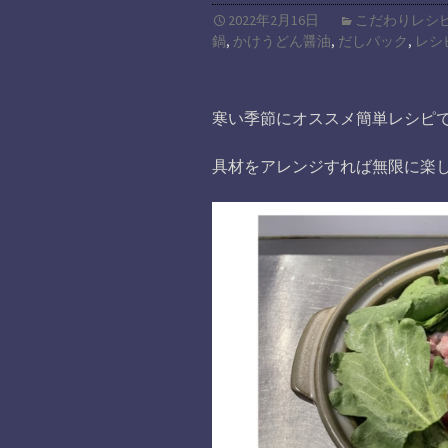
2022年2月16日
こだわりレシ
鍋
,
かけうどん醤油
,
だしパック
,
レシ
寒い季節にオススメ簡単レシピ
具材をアレンジすれば無限に楽し