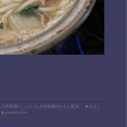
,
大和製麺だしパック
,
大和製麺のかえし醤油
かえし
yamato-udon