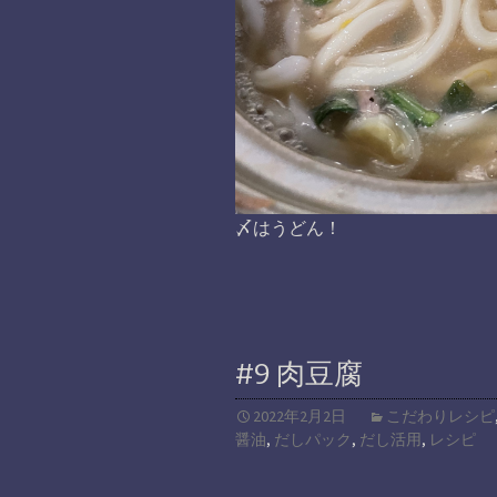
〆はうどん！
#9 肉豆腐
2022年2月2日
こだわりレシピ
醤油
,
だしパック
,
だし活用
,
レシピ