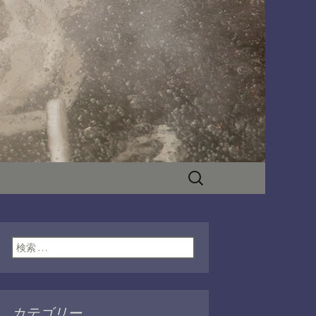
分のエキニシにございます。つる
軽に食べれるセルフスタイルで学
うどんをセルフ
！
公式ブログ
検
索:
検索:
カテゴリー