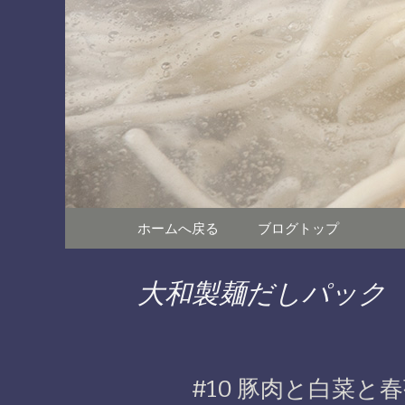
広島の新熟成うどんが自慢
つる、もちもちの熟成う
広島駅から
生さんからサラリーマンま
でご提供
コンテンツへ移動
ホームへ戻る
ブログトップ
大和製麺だしパック
#10 豚肉と白菜と