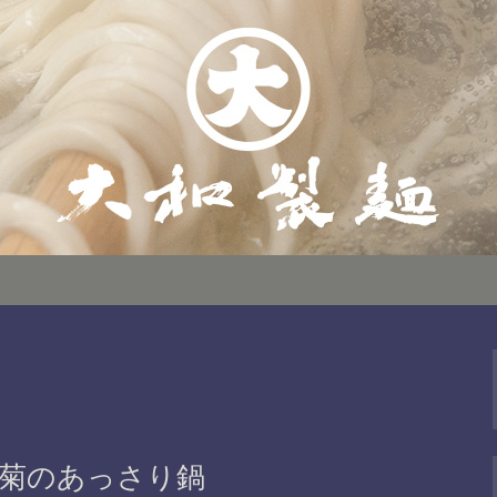
の「大和製麺」は広島駅南口から徒歩３
どんとこだわりの黄金ダシが自慢です。気
徒歩３分!本格
で大人気！季節のうどんもお見逃しなく
。「大和製麺」の
春菊のあっさり鍋