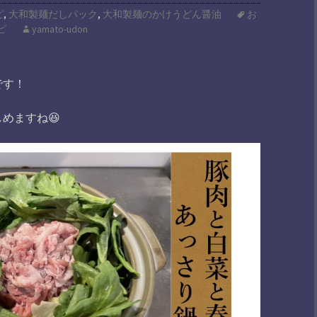
ピ
,
大和製麺だしパック
,
大和製麺のかけうどん醤油
お
ピ
yamato-udon
です！
めますね😆